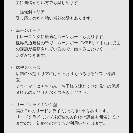
力に自信がない方でも楽しめます。
・強傾斜エリア
登り応えのある強い傾斜の壁もあります。
ムーンボード
トレーニングに最適なムーンボードもあります。
世界共通規格の壁で、ムーンボードWEBサイトには沢山
の課題が投稿されているので、飽きることなくトレーニ
ングができます。
休憩スペース
店内の休憩エリアにはゆったりくつろげるソファを設
置。
クライマーはもちろん、お子様を連れてきた見学の保護
者様ものんびりとおくつろぎください。
リードクライミング壁
高さ７mのリードクライミング用の壁もあります。
リードクライミング未経験の方向けの講習も開催してい
ますので、初めての方でもご利用いただけます。