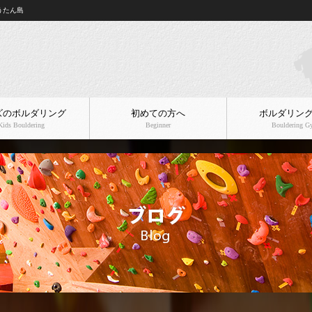
うたん島
ズのボルダリング
初めての方へ
ボルダリン
Kids Bouldering
Beginner
Bouldering 
店舗案内
料金プラン
フロアガイド
企業様・社員様向けメ