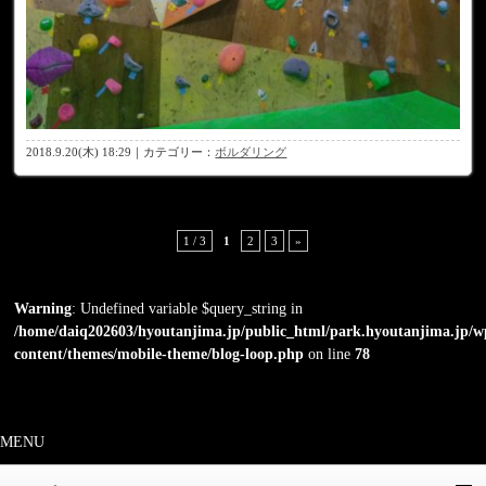
2018.9.20(木) 18:29｜カテゴリー：
ボルダリング
1 / 3
1
2
3
»
Warning
: Undefined variable $query_string in
/home/daiq202603/hyoutanjima.jp/public_html/park.hyoutanjima.jp/w
content/themes/mobile-theme/blog-loop.php
on line
78
MENU