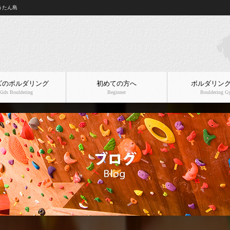
うたん島
ズのボルダリング
初めての方へ
ボルダリン
Kids Bouldering
Beginner
Bouldering 
店舗案内
料金プラン
フロアガイド
企業様・社員様向けメ