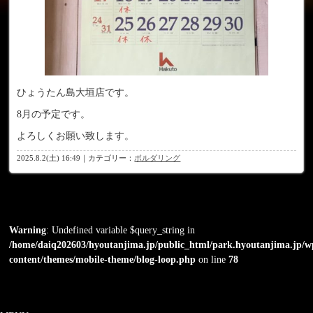
ひょうたん島大垣店です。
8月の予定です。
よろしくお願い致します。
2025.8.2(土) 16:49｜カテゴリー：
ボルダリング
Warning
: Undefined variable $query_string in
/home/daiq202603/hyoutanjima.jp/public_html/park.hyoutanjima.jp/w
content/themes/mobile-theme/blog-loop.php
on line
78