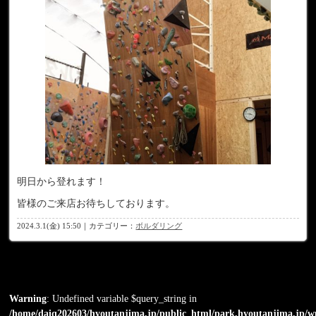
明日から登れます！
皆様のご来店お待ちしております。
2024.3.1(金) 15:50｜カテゴリー：
ボルダリング
Warning
: Undefined variable $query_string in
/home/daiq202603/hyoutanjima.jp/public_html/park.hyoutanjima.jp/w