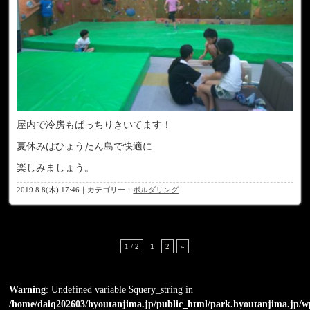
屋内で冷房もばっちりきいてます！
夏休みはひょうたん島で快適に
楽しみましょう。
2019.8.8(木) 17:46｜カテゴリー：
ボルダリング
1 / 2
1
2
»
Warning
: Undefined variable $query_string in
/home/daiq202603/hyoutanjima.jp/public_html/park.hyoutanjima.jp/w