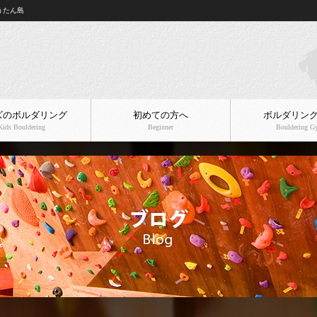
うたん島
ズのボルダリング
初めての方へ
ボルダリン
Kids Bouldering
Beginner
Bouldering 
店舗案内
料金プラン
フロアガイド
企業様・社員様向けメ