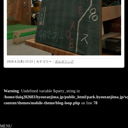
2020.4.2(木) 15:53｜カテゴリー：
ボルダリング
Warning
: Undefined variable $query_string in
/home/daiq202603/hyoutanjima.jp/public_html/park.hyoutanjima.jp/w
content/themes/mobile-theme/blog-loop.php
on line
78
MENU